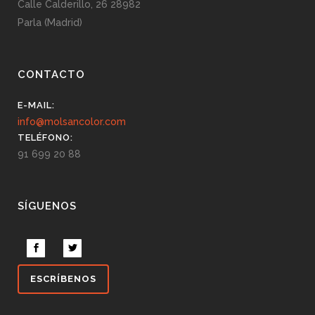
Calle Calderillo, 26 28982
Parla (Madrid)
CONTACTO
E-MAIL:
info@molsancolor.com
TELÉFONO:
91 699 20 88
SÍGUENOS
ESCRÍBENOS