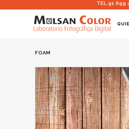
TEL.91 699 
QUI
FOAM